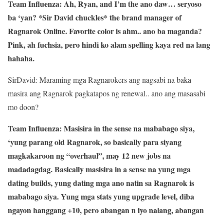
Team Influenza: Ah, Ryan, and I’m the ano daw… seryoso
ba ‘yan? *Sir David chuckles* the brand manager of
Ragnarok Online. Favorite color is ahm.. ano ba maganda?
Pink, ah fuchsia, pero hindi ko alam spelling kaya red na lang
hahaha.
SirDavid: Maraming mga Ragnarokers ang nagsabi na baka
masira ang Ragnarok pagkatapos ng renewal.. ano ang masasabi
mo doon?
Team Influenza: Masisira in the sense na mababago siya,
‘yung parang old Ragnarok, so basically para siyang
magkakaroon ng “overhaul”, may 12 new jobs na
madadagdag. Basically masisira in a sense na yung mga
dating builds, yung dating mga ano natin sa Ragnarok is
mababago siya. Yung mga stats yung upgrade level, diba
ngayon hanggang +10, pero abangan n iyo nalang, abangan