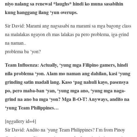
niyo nalang sa renewal *laughs* hindi ko muna sasabihin
kung hanggang ilang ‘yun overups.
Sir David: Marami ang nagsasabi na marami sa mga bagong class
na malalakas ngayon eh mas lalakas pa pero problema, iga-grind
na naman..
problema ba ‘yon?
Team Influenza: Actually, ‘yung mga Filipino gamers, hindi
nila problema ‘yon. Alam mo naman ang dahilan, kasi ‘yung
grinding satin madali lang. Kaso ‘pag nahuli kayo, pasensya
po, pero maba-ban ‘yan, ‘yung mga ano, ‘yung mga naga-
grind na ano ba mga ‘yon? Mga B-O-T! Anyways, andito na
‘yung Team Philippines…
[nggallery id=4]
Sir David: Andito na ‘yung Team Philippines? I’m from Pinoy