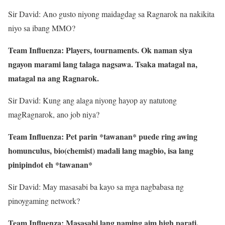
Sir David: Ano gusto niyong maidagdag sa Ragnarok na nakikita
niyo sa ibang MMO?
Team Influenza: Players, tournaments. Ok naman siya
ngayon marami lang talaga nagsawa. Tsaka matagal na,
matagal na ang Ragnarok.
Sir David: Kung ang alaga niyong hayop ay natutong
magRagnarok, ano job niya?
Team Influenza: Pet parin *tawanan* puede ring awing
homunculus, bio(chemist) madali lang magbio, isa lang
pinipindot eh *tawanan*
Sir David: May masasabi ba kayo sa mga nagbabasa ng
pinoygaming network?
Team Influenza: Masasabi lang naming aim high parati.