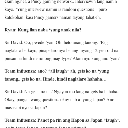
Gaming.net, a Pinoy gaming network.. Interviewin lang namin
kayo. ‘Yung interview namin is random questions – puro
kalokohan, kasi Pinoy gamers naman tayong lahat eh.
Ryan: Kung ilan naba ‘yung anak nila?
Sir David: Oo, pwede ‘yon. Oh, heto unang tanong. ‘Pag
naglalaro ba kayo, pinapalaro nyo ba ang inyong 12 year old na
pinsan na hindi marunong mag-type? Alam nyo kung ano ‘yon?
Team Influenza: ano? *all laugh* ah, gets ko na ‘yung
tanong.. gets ko na. Hinde, hindi naglalaro hahaha…
Sir David: Na-gets mo na? Ngayon mo lang na-gets ha hahaha..
Okay, pangalawang question.. okay nab a ‘yung Japan? Ano
masasabi nyo sa Japan?
Team Influenza: Panot pa rin ang Hapon sa Japan *laugh*.
As in team Japan, or ‘yung Japan mismo?